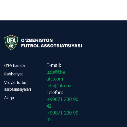
E-mail:
O‘FA haqida
uzb@the-
Rahbariyat
afc.com
Viloyat futbol
info@ufa.uz
assotsiatsiyalari
Telefon:
Aloqa
+99871 230 90
42
+99871 230 90
45