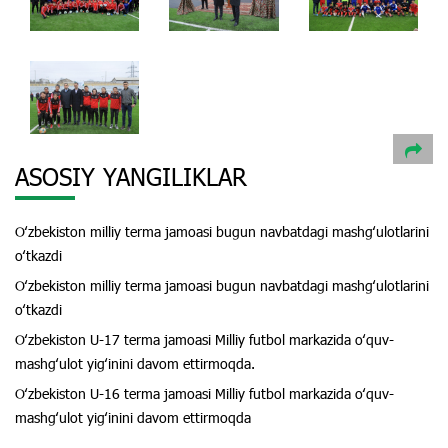
ASOSIY YANGILIKLAR
Oʻzbekiston milliy terma jamoasi bugun navbatdagi mashgʻulotlarini
oʻtkazdi
Oʻzbekiston milliy terma jamoasi bugun navbatdagi mashgʻulotlarini
oʻtkazdi
Oʻzbekiston U-17 terma jamoasi Milliy futbol markazida oʻquv-
mashgʻulot yigʻinini davom ettirmoqda.
Oʻzbekiston U-16 terma jamoasi Milliy futbol markazida oʻquv-
mashgʻulot yigʻinini davom ettirmoqda