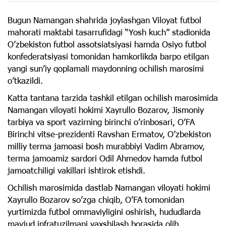
Bugun Namangan shahrida joylashgan Viloyat futbol
mahorati maktabi tasarrufidagi “Yosh kuch” stadionida
Oʼzbekiston futbol assotsiatsiyasi hamda Osiyo futbol
konfederatsiyasi tomonidan hamkorlikda barpo etilgan
yangi sunʼiy qoplamali maydonning ochilish marosimi
oʼtkazildi.
Katta tantana tarzida tashkil etilgan ochilish marosimida
Namangan viloyati hokimi Xayrullo Bozarov, Jismoniy
tarbiya va sport vazirning birinchi oʼrinbosari, OʼFA
Birinchi vitse-prezidenti Ravshan Ermatov, Oʼzbekiston
milliy terma jamoasi bosh murabbiyi Vadim Abramov,
terma jamoamiz sardori Odil Ahmedov hamda futbol
jamoatchiligi vakillari ishtirok etishdi.
Ochilish marosimida dastlab Namangan viloyati hokimi
Xayrullo Bozarov soʼzga chiqib, OʼFA tomonidan
yurtimizda futbol ommaviyligini oshirish, hududlarda
mavjud infratuzilmani yaxshilash borasida olib