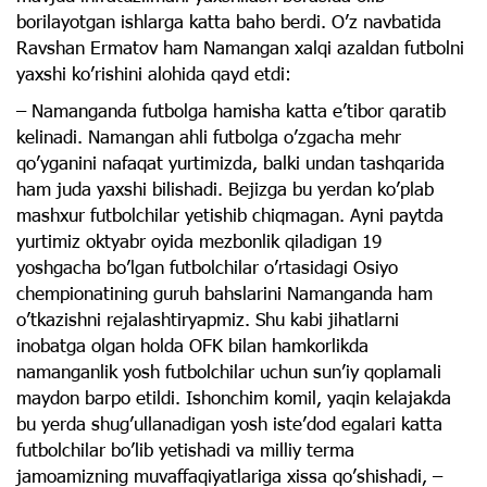
borilayotgan ishlarga katta baho berdi. Oʼz navbatida
Ravshan Ermatov ham Namangan xalqi azaldan futbolni
yaxshi koʼrishini alohida qayd etdi:
– Namanganda futbolga hamisha katta eʼtibor qaratib
kelinadi. Namangan ahli futbolga oʼzgacha mehr
qoʼyganini nafaqat yurtimizda, balki undan tashqarida
ham juda yaxshi bilishadi. Bejizga bu yerdan koʼplab
mashxur futbolchilar yetishib chiqmagan. Ayni paytda
yurtimiz oktyabr oyida mezbonlik qiladigan 19
yoshgacha boʼlgan futbolchilar oʼrtasidagi Osiyo
chempionatining guruh bahslarini Namanganda ham
oʼtkazishni rejalashtiryapmiz. Shu kabi jihatlarni
inobatga olgan holda OFK bilan hamkorlikda
namanganlik yosh futbolchilar uchun sunʼiy qoplamali
maydon barpo etildi. Ishonchim komil, yaqin kelajakda
bu yerda shugʼullanadigan yosh isteʼdod egalari katta
futbolchilar boʼlib yetishadi va milliy terma
jamoamizning muvaffaqiyatlariga xissa qoʼshishadi, –