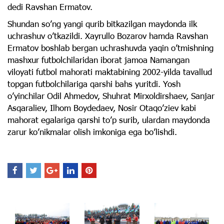
dedi Ravshan Ermatov.
Shundan soʼng yangi qurib bitkazilgan maydonda ilk
uchrashuv oʼtkazildi. Xayrullo Bozarov hamda Ravshan
Ermatov boshlab bergan uchrashuvda yaqin oʼtmishning
mashxur futbolchilaridan iborat jamoa Namangan
viloyati futbol mahorati maktabining 2002-yilda tavallud
topgan futbolchilariga qarshi bahs yuritdi. Yosh
oʼyinchilar Odil Аhmedov, Shuhrat Mirxoldirshaev, Sanjar
Аsqaraliev, Ilhom Boydedaev, Nosir Otaqoʼziev kabi
mahorat egalariga qarshi toʼp surib, ulardan maydonda
zarur koʼnikmalar olish imkoniga ega boʼlishdi.