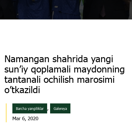
Namangan shahrida yangi
sunʼiy qoplamali maydonning
tantanali ochilish marosimi
oʼtkazildi
,
Barcha yangiliklar
Galereya
Mar 6, 2020