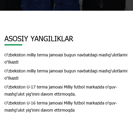
ASOSIY YANGILIKLAR
Oʻzbekiston milliy terma jamoasi bugun navbatdagi mashgʻulotlarini
oʻtkazdi
Oʻzbekiston milliy terma jamoasi bugun navbatdagi mashgʻulotlarini
oʻtkazdi
Oʻzbekiston U-17 terma jamoasi Milliy futbol markazida oʻquv-
mashgʻulot yigʻinini davom ettirmoqda.
Oʻzbekiston U-16 terma jamoasi Milliy futbol markazida oʻquv-
mashgʻulot yigʻinini davom ettirmoqda