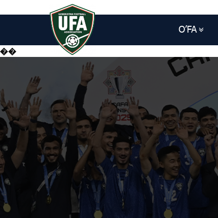
O’FA
��