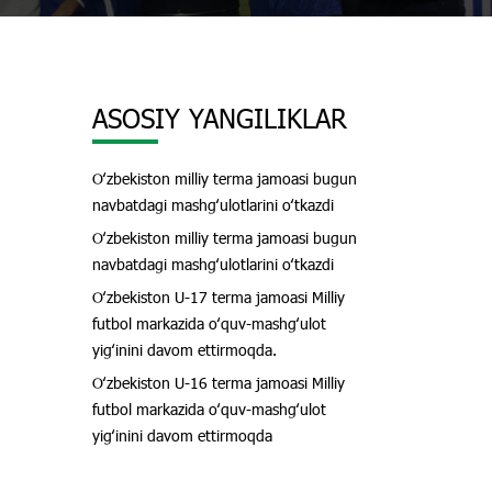
ASOSIY YANGILIKLAR
Oʻzbekiston milliy terma jamoasi bugun
navbatdagi mashgʻulotlarini oʻtkazdi
Oʻzbekiston milliy terma jamoasi bugun
navbatdagi mashgʻulotlarini oʻtkazdi
Oʻzbekiston U-17 terma jamoasi Milliy
futbol markazida oʻquv-mashgʻulot
yigʻinini davom ettirmoqda.
Oʻzbekiston U-16 terma jamoasi Milliy
futbol markazida oʻquv-mashgʻulot
yigʻinini davom ettirmoqda