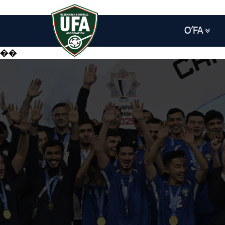
O’FA
��