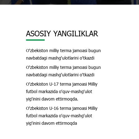
ASOSIY YANGILIKLAR
Oʻzbekiston milliy terma jamoasi bugun
navbatdagi mashgʻulotlarini oʻtkazdi
Oʻzbekiston milliy terma jamoasi bugun
navbatdagi mashgʻulotlarini oʻtkazdi
Oʻzbekiston U-17 terma jamoasi Milliy
futbol markazida oʻquv-mashgʻulot
yigʻinini davom ettirmoqda.
Oʻzbekiston U-16 terma jamoasi Milliy
futbol markazida oʻquv-mashgʻulot
yigʻinini davom ettirmoqda