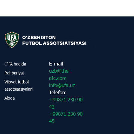
E-mail:
O‘FA haqida
uzb@the-
Rahbariyat
afc.com
Viloyat futbol
info@ufa.uz
assotsiatsiyalari
Telefon:
Aloqa
+99871 230 90
42
+99871 230 90
45