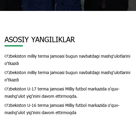
ASOSIY YANGILIKLAR
Oʻzbekiston milliy terma jamoasi bugun navbatdagi mashgʻulotlarini
oʻtkazdi
Oʻzbekiston milliy terma jamoasi bugun navbatdagi mashgʻulotlarini
oʻtkazdi
Oʻzbekiston U-17 terma jamoasi Milliy futbol markazida oʻquv-
mashgʻulot yigʻinini davom ettirmoqda.
Oʻzbekiston U-16 terma jamoasi Milliy futbol markazida oʻquv-
mashgʻulot yigʻinini davom ettirmoqda