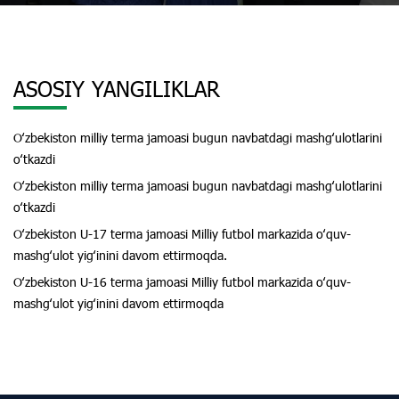
ASOSIY YANGILIKLAR
Oʻzbekiston milliy terma jamoasi bugun navbatdagi mashgʻulotlarini
oʻtkazdi
Oʻzbekiston milliy terma jamoasi bugun navbatdagi mashgʻulotlarini
oʻtkazdi
Oʻzbekiston U-17 terma jamoasi Milliy futbol markazida oʻquv-
mashgʻulot yigʻinini davom ettirmoqda.
Oʻzbekiston U-16 terma jamoasi Milliy futbol markazida oʻquv-
mashgʻulot yigʻinini davom ettirmoqda