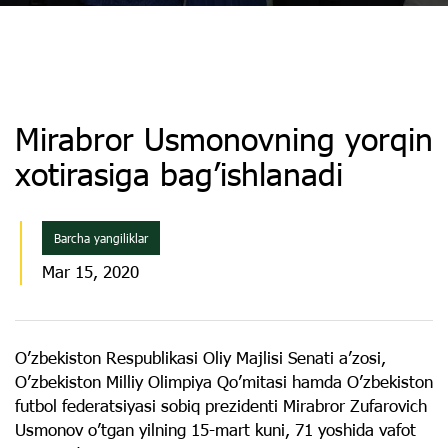
Mirabror Usmonovning yorqin
xotirasiga bagʼishlanadi
Barcha yangiliklar
Mar 15, 2020
Oʼzbekiston Respublikasi Oliy Majlisi Senati aʼzosi,
Oʼzbekiston Milliy Olimpiya Qoʼmitasi hamda Oʼzbekiston
futbol federatsiyasi sobiq prezidenti Mirabror Zufarovich
Usmonov oʼtgan yilning 15-mart kuni, 71 yoshida vafot