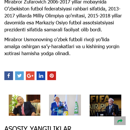
Mirabror Zufarovich 2006-2017 yillar mobaynida
Oʼzbekiston futbol federatsiyasi rahbari sifatida, 2013-
2017 yillarda Milliy Olimpiya qoʼmitasi, 2015-2018 yillar
davomida esa Markaziy Osiyo futbol assotsiatsiyasi
prezidenti sifatida samarali faoliyat olib bordi.
Mirabror Usmonovning oʼzbek futboli rivoji yoʼlida
amalga oshirgan saʼy-harakatlari va u kishining yorqin
xotirasi hamisha yodga olinadi.
ASOSIY YANGILIKLAR