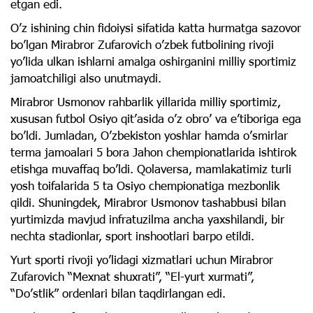
etgan edi.
Oʼz ishining chin fidoiysi sifatida katta hurmatga sazovor
boʼlgan Mirabror Zufarovich oʼzbek futbolining rivoji
yoʼlida ulkan ishlarni amalga oshirganini milliy sportimiz
jamoatchiligi also unutmaydi.
Mirabror Usmonov rahbarlik yillarida milliy sportimiz,
xususan futbol Osiyo qitʼasida oʼz obroʼ va eʼtiboriga ega
boʼldi. Jumladan, Oʼzbekiston yoshlar hamda oʼsmirlar
terma jamoalari 5 bora Jahon chempionatlarida ishtirok
etishga muvaffaq boʼldi. Qolaversa, mamlakatimiz turli
yosh toifalarida 5 ta Osiyo chempionatiga mezbonlik
qildi. Shuningdek, Mirabror Usmonov tashabbusi bilan
yurtimizda mavjud infratuzilma ancha yaxshilandi, bir
nechta stadionlar, sport inshootlari barpo etildi.
Yurt sporti rivoji yoʼlidagi xizmatlari uchun Mirabror
Zufarovich “Mexnat shuxrati”, “El-yurt xurmati”,
“Doʼstlik” ordenlari bilan taqdirlangan edi.