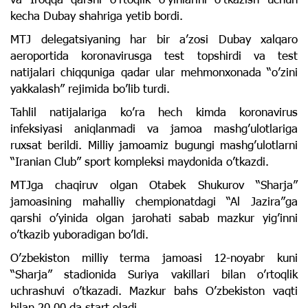
kecha Dubay shahriga yetib bordi.
MTJ delegatsiyaning har bir a’zosi Dubay xalqaro
aeroportida koronavirusga test topshirdi va test
natijalari chiqquniga qadar ular mehmonxonada “o’zini
yakkalash” rejimida bo’lib turdi.
Tahlil natijalariga ko’ra hech kimda koronavirus
infeksiyasi aniqlanmadi va jamoa mashg’ulotlariga
ruxsat berildi. Milliy jamoamiz bugungi mashg’ulotlarni
“Iranian Club” sport kompleksi maydonida o’tkazdi.
MTJga chaqiruv olgan Otabek Shukurov “Sharja”
jamoasining mahalliy chempionatdagi “Al Jazira”ga
qarshi o’yinida olgan jarohati sabab mazkur yig’inni
o’tkazib yuboradigan bo’ldi.
O’zbekiston milliy terma jamoasi 12-noyabr kuni
“Sharja” stadionida Suriya vakillari bilan o’rtoqlik
uchrashuvi o’tkazadi. Mazkur bahs O’zbekiston vaqti
bilan 20.00 da start oladi.