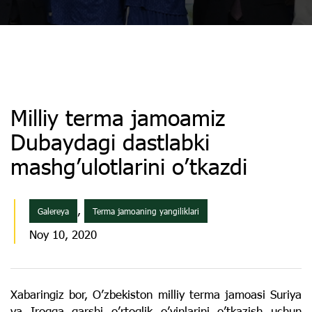
Milliy terma jamoamiz
Dubaydagi dastlabki
mashg’ulotlarini o’tkazdi
,
Galereya
Terma jamoaning yangiliklari
Noy 10, 2020
Xabaringiz bor, O’zbekiston milliy terma jamoasi Suriya
va Iroqqa qarshi o’rtoqlik o’yinlarini o’tkazish uchun