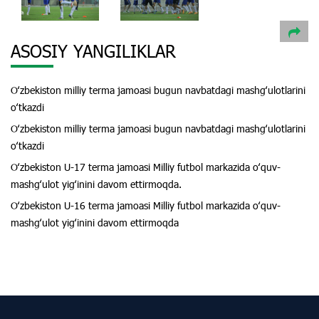
ASOSIY YANGILIKLAR
Oʻzbekiston milliy terma jamoasi bugun navbatdagi mashgʻulotlarini
oʻtkazdi
Oʻzbekiston milliy terma jamoasi bugun navbatdagi mashgʻulotlarini
oʻtkazdi
Oʻzbekiston U-17 terma jamoasi Milliy futbol markazida oʻquv-
mashgʻulot yigʻinini davom ettirmoqda.
Oʻzbekiston U-16 terma jamoasi Milliy futbol markazida oʻquv-
mashgʻulot yigʻinini davom ettirmoqda