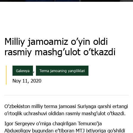
Milliy jamoamiz o’yin oldi
rasmiy mashg’ulot o’tkazdi
,
Galereya
Terma jamoaning yangiliklari
Noy 11, 2020
O’zbekiston milliy terma jamoasi Suriyaga qarshi ertangi
o’rtoqlik uchrashuvi oldidan rasmiy mashg’ulot o’tkazdi.
Igor Sergeyev o’rniga chaqirilgan Temurxo’ja
Abduxoliqov bugundan e’tiboran MTJ ixtiyoriga qo’shildi