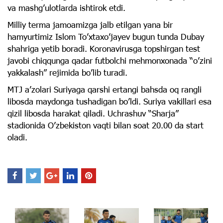
va mashg’ulotlarda ishtirok etdi.
Milliy terma jamoamizga jalb etilgan yana bir
hamyurtimiz Islom To’xtaxo’jayev bugun tunda Dubay
shahriga yetib boradi. Koronavirusga topshirgan test
javobi chiqqunga qadar futbolchi mehmonxonada “o’zini
yakkalash” rejimida bo’lib turadi.
MTJ a’zolari Suriyaga qarshi ertangi bahsda oq rangli
libosda maydonga tushadigan bo’ldi. Suriya vakillari esa
qizil libosda harakat qiladi. Uchrashuv “Sharja”
stadionida O’zbekiston vaqti bilan soat 20.00 da start
oladi.