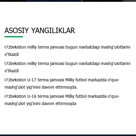
ASOSIY YANGILIKLAR
Oʻzbekiston milliy terma jamoasi bugun navbatdagi mashgʻulotlarini
oʻtkazdi
Oʻzbekiston milliy terma jamoasi bugun navbatdagi mashgʻulotlarini
oʻtkazdi
Oʻzbekiston U-17 terma jamoasi Milliy futbol markazida oʻquv-
mashgʻulot yigʻinini davom ettirmoqda.
Oʻzbekiston U-16 terma jamoasi Milliy futbol markazida oʻquv-
mashgʻulot yigʻinini davom ettirmoqda