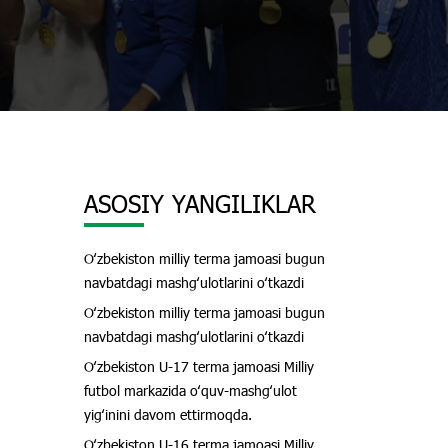
ASOSIY YANGILIKLAR
Oʻzbekiston milliy terma jamoasi bugun
navbatdagi mashgʻulotlarini oʻtkazdi
Oʻzbekiston milliy terma jamoasi bugun
navbatdagi mashgʻulotlarini oʻtkazdi
Oʻzbekiston U-17 terma jamoasi Milliy
futbol markazida oʻquv-mashgʻulot
yigʻinini davom ettirmoqda.
Oʻzbekiston U-16 terma jamoasi Milliy