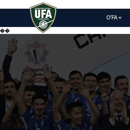
O’FA
��