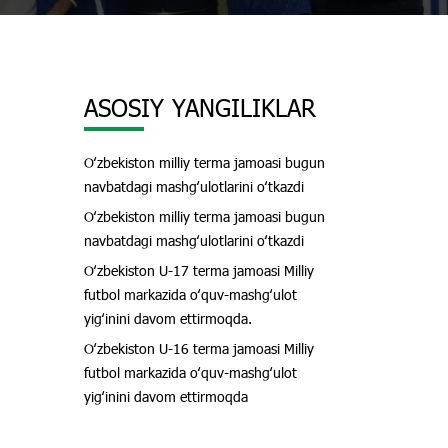
ASOSIY YANGILIKLAR
Oʻzbekiston milliy terma jamoasi bugun
navbatdagi mashgʻulotlarini oʻtkazdi
Oʻzbekiston milliy terma jamoasi bugun
navbatdagi mashgʻulotlarini oʻtkazdi
Oʻzbekiston U-17 terma jamoasi Milliy
futbol markazida oʻquv-mashgʻulot
yigʻinini davom ettirmoqda.
Oʻzbekiston U-16 terma jamoasi Milliy
futbol markazida oʻquv-mashgʻulot
yigʻinini davom ettirmoqda