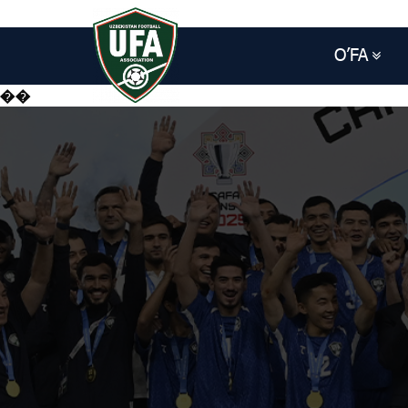
O’FA
��