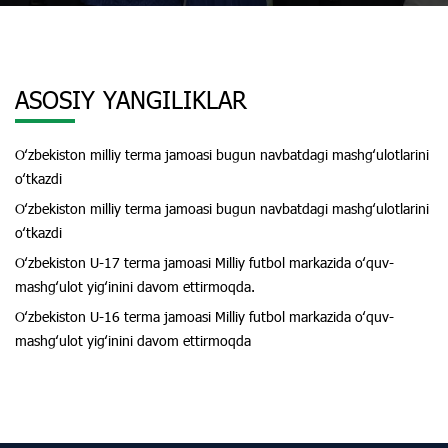
ASOSIY YANGILIKLAR
Oʻzbekiston milliy terma jamoasi bugun navbatdagi mashgʻulotlarini
oʻtkazdi
Oʻzbekiston milliy terma jamoasi bugun navbatdagi mashgʻulotlarini
oʻtkazdi
Oʻzbekiston U-17 terma jamoasi Milliy futbol markazida oʻquv-
mashgʻulot yigʻinini davom ettirmoqda.
Oʻzbekiston U-16 terma jamoasi Milliy futbol markazida oʻquv-
mashgʻulot yigʻinini davom ettirmoqda