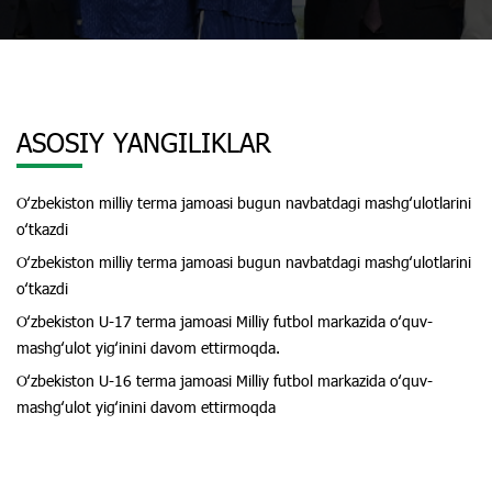
ASOSIY YANGILIKLAR
Oʻzbekiston milliy terma jamoasi bugun navbatdagi mashgʻulotlarini
oʻtkazdi
Oʻzbekiston milliy terma jamoasi bugun navbatdagi mashgʻulotlarini
oʻtkazdi
Oʻzbekiston U-17 terma jamoasi Milliy futbol markazida oʻquv-
mashgʻulot yigʻinini davom ettirmoqda.
Oʻzbekiston U-16 terma jamoasi Milliy futbol markazida oʻquv-
mashgʻulot yigʻinini davom ettirmoqda