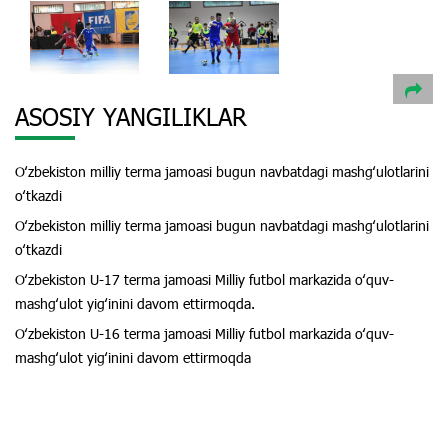
ASOSIY YANGILIKLAR
Oʻzbekiston milliy terma jamoasi bugun navbatdagi mashgʻulotlarini
oʻtkazdi
Oʻzbekiston milliy terma jamoasi bugun navbatdagi mashgʻulotlarini
oʻtkazdi
Oʻzbekiston U-17 terma jamoasi Milliy futbol markazida oʻquv-
mashgʻulot yigʻinini davom ettirmoqda.
Oʻzbekiston U-16 terma jamoasi Milliy futbol markazida oʻquv-
mashgʻulot yigʻinini davom ettirmoqda