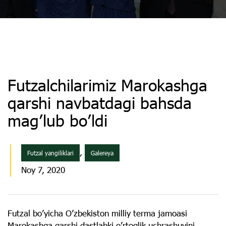
Futzalchilarimiz Marokashga
qarshi navbatdagi bahsda
mag’lub bo’ldi
,
Futzal yangiliklari
Galereya
Noy 7, 2020
Futzal bo’yicha O’zbekiston milliy terma jamoasi
Marokashga qarshi dastlabki o’rtoqlik uchrashuvini