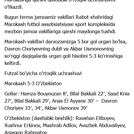
o’tkazdi.
Bugun terma jamoamiz vakillari Rabot shahridagi
Marokash futbol assotsiatsiyasi sport kompleksida
mezbon jamoa vakillariga qarshi maydonga tushdi.
Marokash vakillari darvozamizga 5 bor gol urgan bo’lsa,
Davron Choriyevning dubli va Akbar Usmonovning
so’nggi daqiqalarda urgan goli hisobni 5-3 ko’rinishiga
keltirdi.
Futzal bo’yicha o’rtoqlik uchrashuvi
Marokash 5-3 O’zbekiston
Gollar: Hamza Bouyouzan 8′, Bilal Bakkali 22′, Saad Knia
27′, Bilal Bakkali 29′, Anas El Ayyane 30′ – Davron
Choriyev 33′, 34′, Akbar Usmonov 39′
O’zbekiston (dastlabki beshlik): Ravshan Eliboyev,
Xushnur Erkinov, Mashrab Adilov, Avazbek Abduvaliyev,
Anasxon Rahmatov