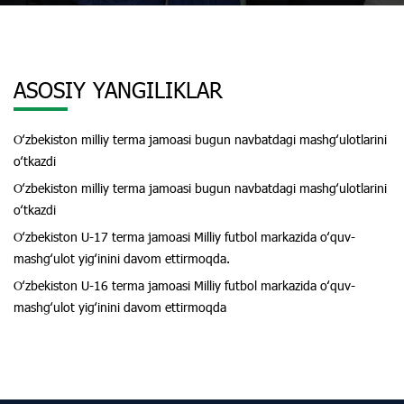
ASOSIY YANGILIKLAR
Oʻzbekiston milliy terma jamoasi bugun navbatdagi mashgʻulotlarini
oʻtkazdi
Oʻzbekiston milliy terma jamoasi bugun navbatdagi mashgʻulotlarini
oʻtkazdi
Oʻzbekiston U-17 terma jamoasi Milliy futbol markazida oʻquv-
mashgʻulot yigʻinini davom ettirmoqda.
Oʻzbekiston U-16 terma jamoasi Milliy futbol markazida oʻquv-
mashgʻulot yigʻinini davom ettirmoqda