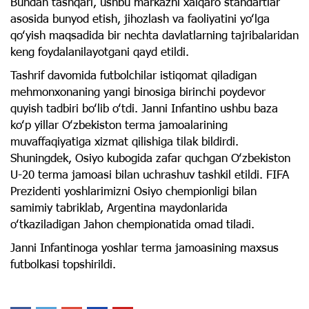
Bundan tashqari, ushbu markazni xalqaro standartlar
asosida bunyod etish, jihozlash va faoliyatini yoʻlga
qoʻyish maqsadida bir nechta davlatlarning tajribalaridan
keng foydalanilayotgani qayd etildi.
Tashrif davomida futbolchilar istiqomat qiladigan
mehmonxonaning yangi binosiga birinchi poydevor
quyish tadbiri boʻlib oʻtdi. Janni Infantino ushbu baza
koʻp yillar Oʻzbekiston terma jamoalarining
muvaffaqiyatiga xizmat qilishiga tilak bildirdi.
Shuningdek, Osiyo kubogida zafar quchgan Oʻzbekiston
U-20 terma jamoasi bilan uchrashuv tashkil etildi. FIFA
Prezidenti yoshlarimizni Osiyo chempionligi bilan
samimiy tabriklab, Argentina maydonlarida
oʻtkaziladigan Jahon chempionatida omad tiladi.
Janni Infantinoga yoshlar terma jamoasining maxsus
futbolkasi topshirildi.