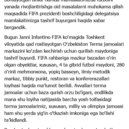
yanada rivojlantirishga oid masalalarni muhokama qilish
maqsadida FIFA prezidenti boshchiligidagi delegatsiya
mamlakatimizga tashrif buyurgani haqida xabar
bergandik.
Bugun Janni Infantino FIFA koʻmagida Toshkent
viloyatida qad rostlayotgan Oʻzbekiston Terma jamoalari
markazini koʻzdan kechirish uchun qurilish maydoniga
tashrif buyurdi. FIFA rahbariga mazkur bazadan oʻrin
olgan obyektlar, xususan, 4 ta gibrid futbol maydoni, 280
oʻrinli mehmonxona, yopiq basseyn, ilmiy-metodik
markaz, tibbiy punkt, restoran va konferenszallari
loyihasi haqida maʻlumot berildi. Avvallari terma
jamoalar uchun baza qurish orzu boʻlgani, endilikda
mana shu loyiha natijasida barcha yosh toifasidagi
terma jamoalarimiz, xususan, milliy va olimpiya jamoasi
ham shu yerda yigʻin oʻtkazish imkoniga ega boʻlishi
taʼkidlandi.