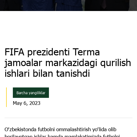
FIFA prezidenti Terma
jamoalar markazidagi qurilish
ishlari bilan tanishdi
Barcha yangiliklar
May 6, 2023
Oʻzbekistonda futbolni ommalashtirish yoʻlida olib
borilayotgan ishlar hamda mamlakatimizda futbolni