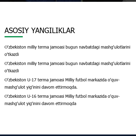
ASOSIY YANGILIKLAR
Oʻzbekiston milliy terma jamoasi bugun navbatdagi mashgʻulotlarini
oʻtkazdi
Oʻzbekiston milliy terma jamoasi bugun navbatdagi mashgʻulotlarini
oʻtkazdi
Oʻzbekiston U-17 terma jamoasi Milliy futbol markazida oʻquv-
mashgʻulot yigʻinini davom ettirmoqda.
Oʻzbekiston U-16 terma jamoasi Milliy futbol markazida oʻquv-
mashgʻulot yigʻinini davom ettirmoqda