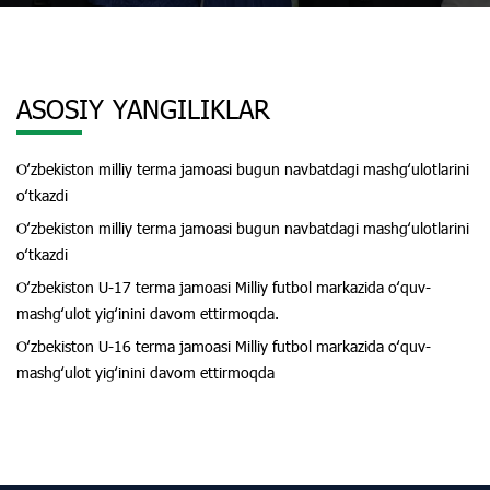
ASOSIY YANGILIKLAR
Oʻzbekiston milliy terma jamoasi bugun navbatdagi mashgʻulotlarini
oʻtkazdi
Oʻzbekiston milliy terma jamoasi bugun navbatdagi mashgʻulotlarini
oʻtkazdi
Oʻzbekiston U-17 terma jamoasi Milliy futbol markazida oʻquv-
mashgʻulot yigʻinini davom ettirmoqda.
Oʻzbekiston U-16 terma jamoasi Milliy futbol markazida oʻquv-
mashgʻulot yigʻinini davom ettirmoqda