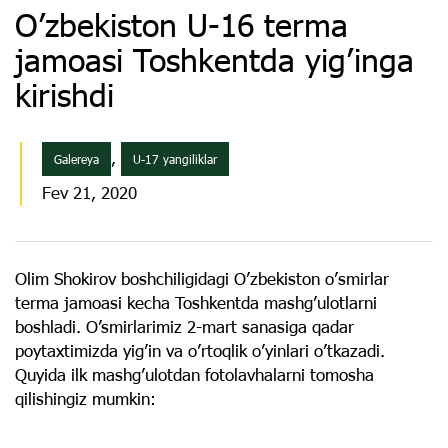
Oʼzbekiston U-16 terma
jamoasi Toshkentda yig’inga
kirishdi
,
Galereya
U-17 yangiliklar
Fev 21, 2020
Olim Shokirov boshchiligidagi Oʼzbekiston oʼsmirlar
terma jamoasi kecha Toshkentda mashg’ulotlarni
boshladi. O’smirlarimiz 2-mart sanasiga qadar
poytaxtimizda yigʼin va o’rtoqlik o’yinlari o’tkazadi.
Quyida ilk mashg’ulotdan fotolavhalarni tomosha
qilishingiz mumkin: