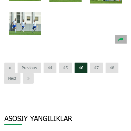
«
Previous
44
45
46
47
48
Next
»
ASOSIY YANGILIKLAR