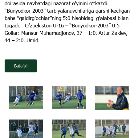
doirasida navbatdagi nazorat oʼyinini oʼtkazdi.
“Bunyodkor-2003” tarbiyalanuvchilariga qarshi kechgan
bahs “qaldirgʼochlar”ning 5:0 hisobidagi gʼalabasi bilan
tugadi. Oʼzbekiston U-16 – “Bunyodkor-2003” 0:5
Gollar: Mansur Muhamadjonov, 37 – 1:0. Аrtur Zakiev,
44 – 2:0. Umid
Batafsil