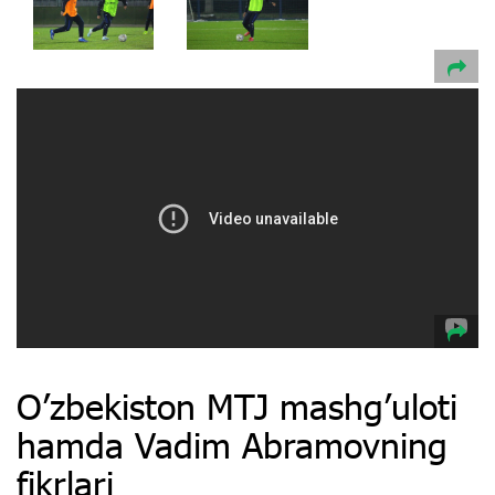
Oʼzbekiston MTJ mashgʼuloti
hamda Vadim Abramovning
fikrlari