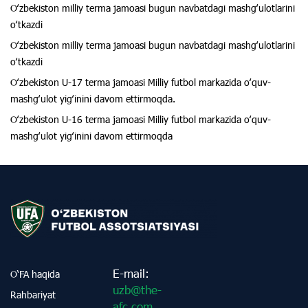
Oʻzbekiston milliy terma jamoasi bugun navbatdagi mashgʻulotlarini
oʻtkazdi
Oʻzbekiston milliy terma jamoasi bugun navbatdagi mashgʻulotlarini
oʻtkazdi
Oʻzbekiston U-17 terma jamoasi Milliy futbol markazida oʻquv-
mashgʻulot yigʻinini davom ettirmoqda.
Oʻzbekiston U-16 terma jamoasi Milliy futbol markazida oʻquv-
mashgʻulot yigʻinini davom ettirmoqda
E-mail:
O‘FA haqida
uzb@the-
Rahbariyat
afc.com