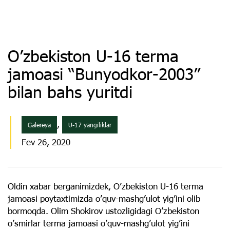
Oʼzbekiston U-16 terma
jamoasi “Bunyodkor-2003”
bilan bahs yuritdi
,
Galereya
U-17 yangiliklar
Fev 26, 2020
Oldin xabar berganimizdek, Oʼzbekiston U-16 terma
jamoasi poytaxtimizda oʼquv-mashgʼulot yigʼini olib
bormoqda. Olim Shokirov ustozligidagi Oʼzbekiston
oʼsmirlar terma jamoasi oʼquv-mashgʼulot yigʼini