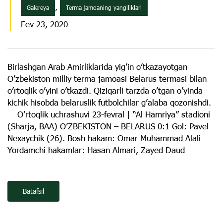
,
Galereya
Terma jamoaning yangiliklari
Fev 23, 2020
Birlashgan Arab Amirliklarida yigʼin oʼtkazayotgan
Oʼzbekiston milliy terma jamoasi Belarus termasi bilan
oʼrtoqlik oʼyini oʼtkazdi. Qiziqarli tarzda oʼtgan oʼyinda
kichik hisobda belaruslik futbolchilar gʼalaba qozonishdi.
Oʼrtoqlik uchrashuvi 23-fevral | “Al Hamriya” stadioni
(Sharja, BAA) OʼZBEKISTON – BELARUS 0:1 Gol: Pavel
Nexaychik (26). Bosh hakam: Omar Muhammad Аlali
Yordamchi hakamlar: Hasan Аlmari, Zayed Daud
Batafsil