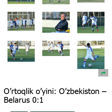
Oʼrtoqlik oʼyini: Oʼzbekiston –
Belarus 0:1