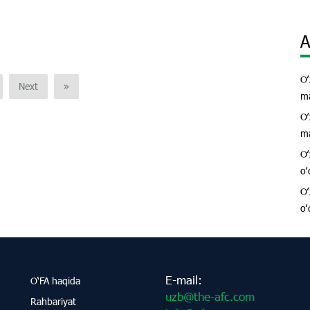
A
Oʻ
Next
»
ma
Oʻ
ma
Oʻ
oʻ
Oʻ
oʻ
E-mail:
O‘FA haqida
uzb@the-afc.com
Rahbariyat