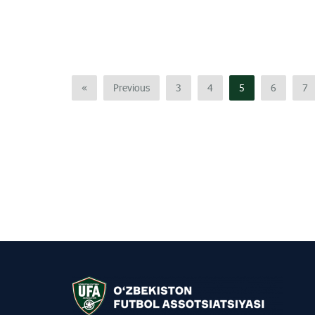
«
Previous
3
4
5
6
7