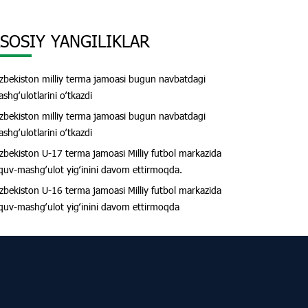
SOSIY YANGILIKLAR
zbekiston milliy terma jamoasi bugun navbatdagi
shgʻulotlarini oʻtkazdi
zbekiston milliy terma jamoasi bugun navbatdagi
shgʻulotlarini oʻtkazdi
zbekiston U-17 terma jamoasi Milliy futbol markazida
quv-mashgʻulot yigʻinini davom ettirmoqda.
zbekiston U-16 terma jamoasi Milliy futbol markazida
quv-mashgʻulot yigʻinini davom ettirmoqda