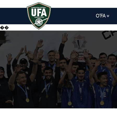
O’FA
��