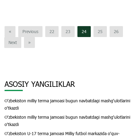
«
Previous
22
23
24
25
26
Next
»
ASOSIY YANGILIKLAR
Oʻzbekiston milliy terma jamoasi bugun navbatdagi mashgʻulotlarini
oʻtkazdi
Oʻzbekiston milliy terma jamoasi bugun navbatdagi mashgʻulotlarini
oʻtkazdi
Oʻzbekiston U-17 terma jamoasi Milliy futbol markazida oʻquv-