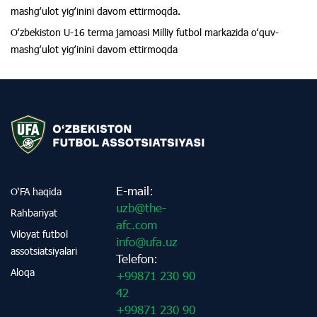
mashgʻulot yigʻinini davom ettirmoqda.
Oʻzbekiston U-16 terma jamoasi Milliy futbol markazida oʻquv-
mashgʻulot yigʻinini davom ettirmoqda
E-mail:
O‘FA haqida
uzb@the-
Rahbariyat
afc.com
Viloyat futbol
info@ufa.uz
assotsiatsiyalari
Telefon:
Aloqa
+99871 230 90
42
+99871 230 90