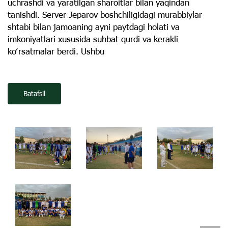
uchrashdi va yaratilgan sharoitlar bilan yaqindan
tanishdi. Server Jeparov boshchiligidagi murabbiylar
shtabi bilan jamoaning ayni paytdagi holati va
imkoniyatlari xususida suhbat qurdi va kerakli
koʻrsatmalar berdi. Ushbu
Batafsil