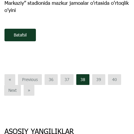
Markaziy” stadionida mazkur jamoalar o’rtasida o’rtoqlik
o’yini
Batafsil
«
Previous
36
37
38
39
40
Next
»
ASOSIY YANGILIKLAR