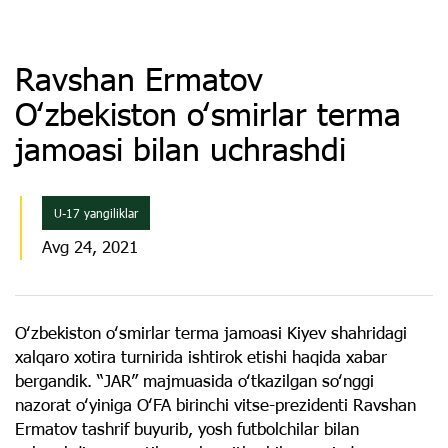
Ravshan Ermatov
Oʻzbekiston oʻsmirlar terma
jamoasi bilan uchrashdi
U-17 yangiliklar
Avg 24, 2021
Oʻzbekiston oʻsmirlar terma jamoasi Kiyev shahridagi
xalqaro xotira turnirida ishtirok etishi haqida xabar
bergandik. “JAR” majmuasida oʻtkazilgan soʻnggi
nazorat oʻyiniga OʻFA birinchi vitse-prezidenti Ravshan
Ermatov tashrif buyurib, yosh futbolchilar bilan