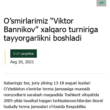
O’smirlarimiz “Viktor
Bannikov” xalqaro turniriga
tayyorgarlikni boshladi
U-17 yangiliklar
Avg 20, 2021
Xabaringiz bor, joriy yilning 13-18 avgust kunlari
O’zbekiston o’smirlar terma jamoasiga munosib
nomzodlarni saralash maqsadida Toshkent viloyatida
2005-yilda tavallud topgan tarbiyalanuvchilardan iborat
hududiy terma jamoalari o’rtasida Respublika