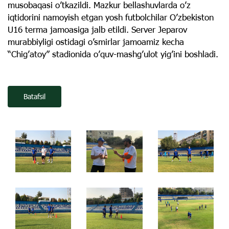
musobaqasi o’tkazildi. Mazkur bellashuvlarda o’z
iqtidorini namoyish etgan yosh futbolchilar O’zbekiston
U16 terma jamoasiga jalb etildi. Server Jeparov
murabbiyligi ostidagi o’smirlar jamoamiz kecha
“Chig’atoy” stadionida o’quv-mashg’ulot yig’ini boshladi.
Batafsil