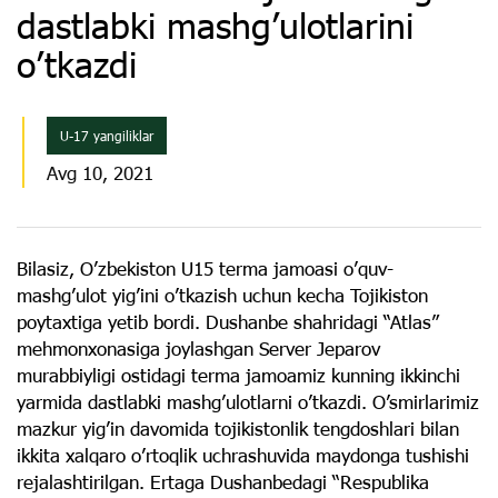
dastlabki mashg’ulotlarini
o’tkazdi
U-17 yangiliklar
Avg 10, 2021
Bilasiz, O’zbekiston U15 terma jamoasi o’quv-
mashg’ulot yig’ini o’tkazish uchun kecha Tojikiston
poytaxtiga yetib bordi. Dushanbe shahridagi “Atlas”
mehmonxonasiga joylashgan Server Jeparov
murabbiyligi ostidagi terma jamoamiz kunning ikkinchi
yarmida dastlabki mashg’ulotlarni o’tkazdi. O’smirlarimiz
mazkur yig’in davomida tojikistonlik tengdoshlari bilan
ikkita xalqaro o’rtoqlik uchrashuvida maydonga tushishi
rejalashtirilgan. Ertaga Dushanbedagi “Respublika