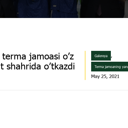
 terma jamoasi o’z
,
Galereya
t shahrida o’tkazdi
Terma jamoaning yangi
May 25, 2021