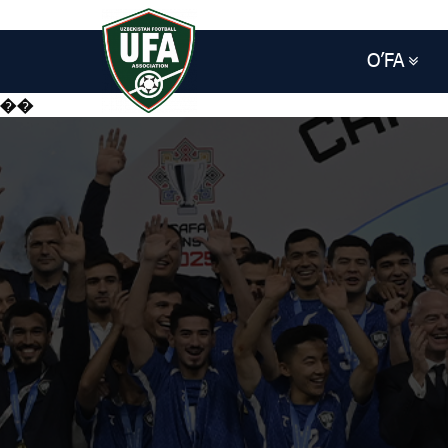
O’FA
��