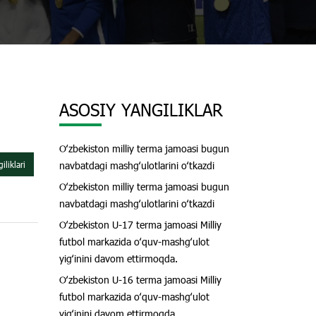
ASOSIY YANGILIKLAR
Oʻzbekiston milliy terma jamoasi bugun
liklari
navbatdagi mashgʻulotlarini oʻtkazdi
Oʻzbekiston milliy terma jamoasi bugun
navbatdagi mashgʻulotlarini oʻtkazdi
Oʻzbekiston U-17 terma jamoasi Milliy
futbol markazida oʻquv-mashgʻulot
yigʻinini davom ettirmoqda.
Oʻzbekiston U-16 terma jamoasi Milliy
futbol markazida oʻquv-mashgʻulot
yigʻinini davom ettirmoqda