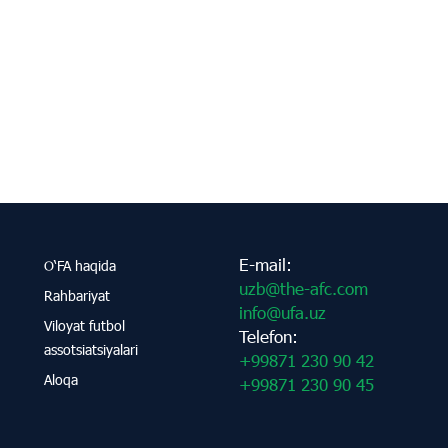
E-mail:
O‘FA haqida
uzb@the-afc.com
Rahbariyat
info@ufa.uz
Viloyat futbol
Telefon:
assotsiatsiyalari
+99871 230 90 42
Aloqa
+99871 230 90 45