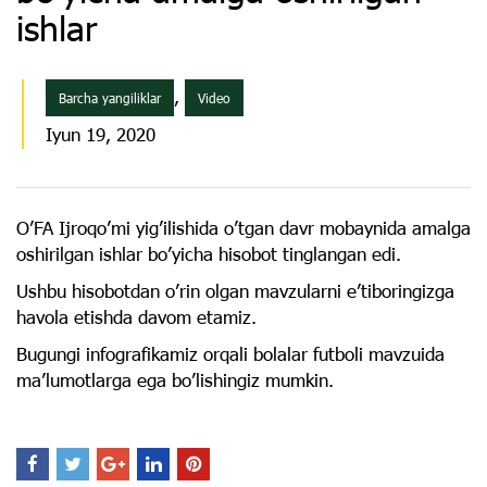
ishlar
,
Barcha yangiliklar
Video
Iyun 19, 2020
O’FA Ijroqoʼmi yig’ilishida oʼtgan davr mobaynida amalga
oshirilgan ishlar boʼyicha hisobot tinglangan edi.
Ushbu hisobotdan o’rin olgan mavzularni e’tiboringizga
havola etishda davom etamiz.
Bugungi infografikamiz orqali bolalar futboli mavzuida
ma’lumotlarga ega bo’lishingiz mumkin.