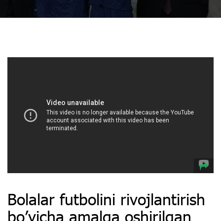
Bolalar futbolini rivojlantirish
bo’yicha amalga oshirilgan