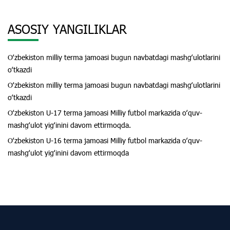
ASOSIY YANGILIKLAR
Oʻzbekiston milliy terma jamoasi bugun navbatdagi mashgʻulotlarini
oʻtkazdi
Oʻzbekiston milliy terma jamoasi bugun navbatdagi mashgʻulotlarini
oʻtkazdi
Oʻzbekiston U-17 terma jamoasi Milliy futbol markazida oʻquv-
mashgʻulot yigʻinini davom ettirmoqda.
Oʻzbekiston U-16 terma jamoasi Milliy futbol markazida oʻquv-
mashgʻulot yigʻinini davom ettirmoqda