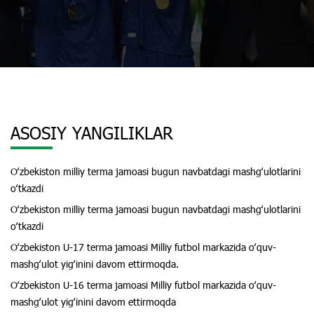
ASOSIY YANGILIKLAR
Oʻzbekiston milliy terma jamoasi bugun navbatdagi mashgʻulotlarini
oʻtkazdi
Oʻzbekiston milliy terma jamoasi bugun navbatdagi mashgʻulotlarini
oʻtkazdi
Oʻzbekiston U-17 terma jamoasi Milliy futbol markazida oʻquv-
mashgʻulot yigʻinini davom ettirmoqda.
Oʻzbekiston U-16 terma jamoasi Milliy futbol markazida oʻquv-
mashgʻulot yigʻinini davom ettirmoqda