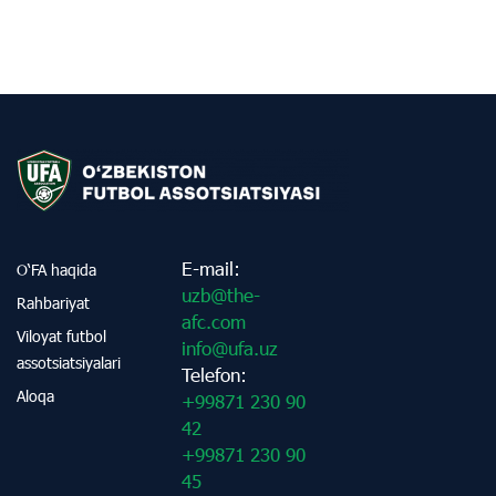
E-mail:
O‘FA haqida
uzb@the-
Rahbariyat
afc.com
Viloyat futbol
info@ufa.uz
assotsiatsiyalari
Telefon:
Aloqa
+99871 230 90
42
+99871 230 90
45