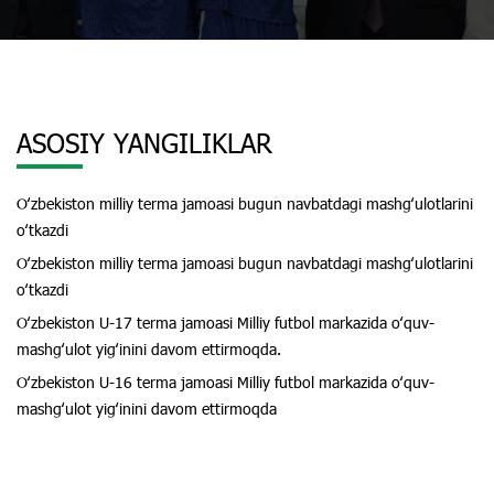
ASOSIY YANGILIKLAR
Oʻzbekiston milliy terma jamoasi bugun navbatdagi mashgʻulotlarini
oʻtkazdi
Oʻzbekiston milliy terma jamoasi bugun navbatdagi mashgʻulotlarini
oʻtkazdi
Oʻzbekiston U-17 terma jamoasi Milliy futbol markazida oʻquv-
mashgʻulot yigʻinini davom ettirmoqda.
Oʻzbekiston U-16 terma jamoasi Milliy futbol markazida oʻquv-
mashgʻulot yigʻinini davom ettirmoqda