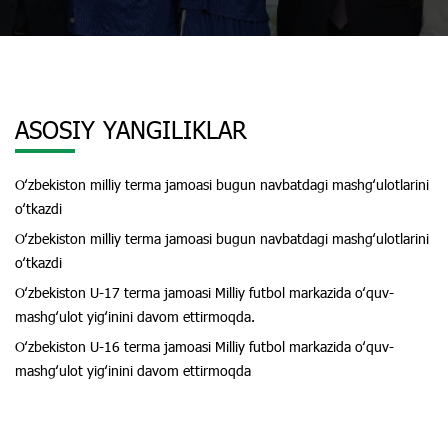
ASOSIY YANGILIKLAR
Oʻzbekiston milliy terma jamoasi bugun navbatdagi mashgʻulotlarini
oʻtkazdi
Oʻzbekiston milliy terma jamoasi bugun navbatdagi mashgʻulotlarini
oʻtkazdi
Oʻzbekiston U-17 terma jamoasi Milliy futbol markazida oʻquv-
mashgʻulot yigʻinini davom ettirmoqda.
Oʻzbekiston U-16 terma jamoasi Milliy futbol markazida oʻquv-
mashgʻulot yigʻinini davom ettirmoqda