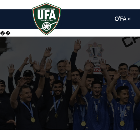
O’FA
��