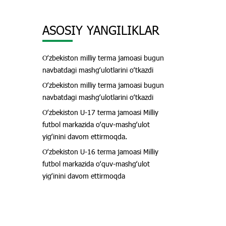
ASOSIY YANGILIKLAR
Oʻzbekiston milliy terma jamoasi bugun
navbatdagi mashgʻulotlarini oʻtkazdi
Oʻzbekiston milliy terma jamoasi bugun
navbatdagi mashgʻulotlarini oʻtkazdi
Oʻzbekiston U-17 terma jamoasi Milliy
futbol markazida oʻquv-mashgʻulot
yigʻinini davom ettirmoqda.
Oʻzbekiston U-16 terma jamoasi Milliy
futbol markazida oʻquv-mashgʻulot
yigʻinini davom ettirmoqda