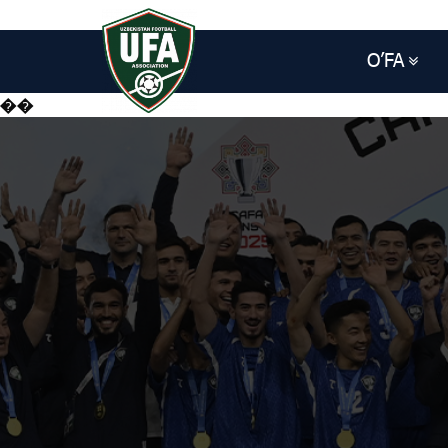
O’FA
��