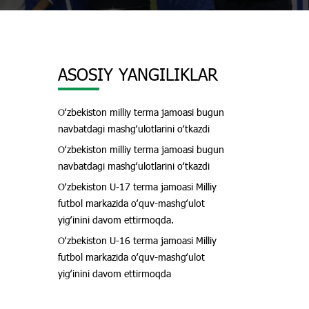
ASOSIY YANGILIKLAR
Oʻzbekiston milliy terma jamoasi bugun
navbatdagi mashgʻulotlarini oʻtkazdi
Oʻzbekiston milliy terma jamoasi bugun
navbatdagi mashgʻulotlarini oʻtkazdi
Oʻzbekiston U-17 terma jamoasi Milliy
futbol markazida oʻquv-mashgʻulot
yigʻinini davom ettirmoqda.
Oʻzbekiston U-16 terma jamoasi Milliy
futbol markazida oʻquv-mashgʻulot
yigʻinini davom ettirmoqda