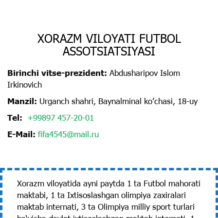
XORAZM VILOYATI FUTBOL
ASSOTSIATSIYASI
Birinchi vitse-prezident:
Аbdusharipov Islom
Irkinovich
Manzil:
Urganch shahri, Baynalminal koʼchasi, 18-uy
Tel:
+99897 457-20-01
E-Mail:
fifa4545@mail.ru
Xorazm viloyatida ayni paytda 1 ta Futbol mahorati
maktabi, 1 ta Ixtisoslashgan olimpiya zaxiralari
maktab internati, 3 ta Olimpiya milliy sport turlari