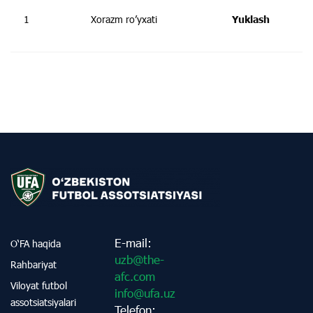
1
Xorazm ro’yxati
Yuklash
E-mail:
O‘FA haqida
uzb@the-
Rahbariyat
afc.com
Viloyat futbol
info@ufa.uz
assotsiatsiyalari
Telefon: