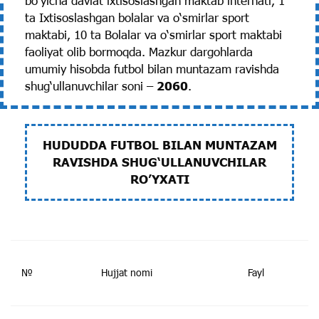
bo‘yicha davlat ixtisoslashgan maktab internati, 1
ta Ixtisoslashgan bolalar va o‘smirlar sport
maktabi, 10 ta Bolalar va o‘smirlar sport maktabi
faoliyat olib bormoqda. Mazkur dargohlarda
umumiy hisobda futbol bilan muntazam ravishda
shug‘ullanuvchilar soni –
2060
.
HUDUDDA FUTBOL BILAN MUNTAZAM
RAVISHDA SHUG‘ULLANUVCHILAR
RO’YXATI
№
Hujjat nomi
Fayl