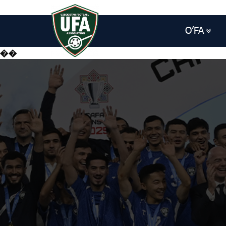
O’FA
��