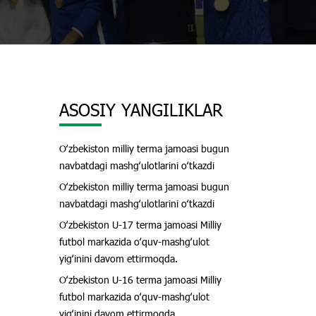
ASOSIY YANGILIKLAR
Oʻzbekiston milliy terma jamoasi bugun
navbatdagi mashgʻulotlarini oʻtkazdi
Oʻzbekiston milliy terma jamoasi bugun
navbatdagi mashgʻulotlarini oʻtkazdi
Oʻzbekiston U-17 terma jamoasi Milliy
futbol markazida oʻquv-mashgʻulot
yigʻinini davom ettirmoqda.
Oʻzbekiston U-16 terma jamoasi Milliy
futbol markazida oʻquv-mashgʻulot
yigʻinini davom ettirmoqda