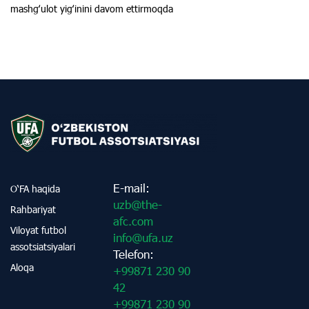
mashgʻulot yigʻinini davom ettirmoqda
E-mail:
O‘FA haqida
uzb@the-
Rahbariyat
afc.com
Viloyat futbol
info@ufa.uz
assotsiatsiyalari
Telefon:
Aloqa
+99871 230 90
42
+99871 230 90