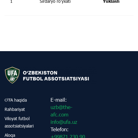
1
Sirdaryo ro’yxati
Yuklash
E-mail:
O‘FA haqida
uzb@the-
Rahbariyat
afc.com
Viloyat futbol
info@ufa.uz
assotsiatsiyalari
Telefon:
Aloqa
+99871 230 90