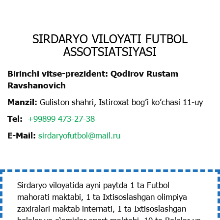
SIRDARYO VILOYATI FUTBOL
ASSOTSIATSIYASI
Birinchi vitse-prezident: Qodirov Rustam
Ravshanovich
Manzil:
Guliston shahri, Istiroxat bog’i koʼchasi 11-uy
Tel:
+99899 473-27-38
E-Mail:
sirdaryofutbol@mail.ru
Sirdaryo viloyatida ayni paytda 1 ta Futbol
mahorati maktabi, 1 ta Ixtisoslashgan olimpiya
zaxiralari maktab internati, 1 ta Ixtisoslashgan