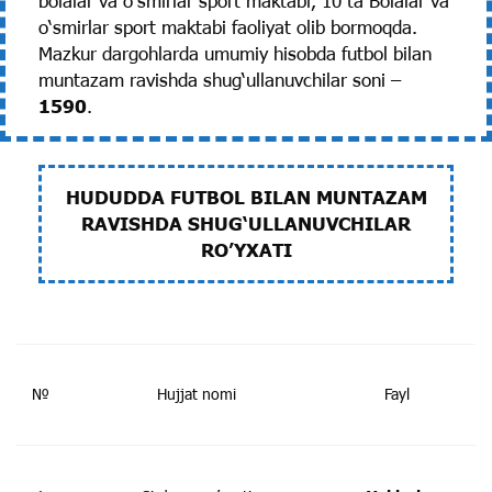
bolalar va o‘smirlar sport maktabi, 10 ta Bolalar va
o‘smirlar sport maktabi faoliyat olib bormoqda.
Mazkur dargohlarda umumiy hisobda futbol bilan
muntazam ravishda shug‘ullanuvchilar soni –
1590
.
HUDUDDA FUTBOL BILAN MUNTAZAM
RAVISHDA SHUG‘ULLANUVCHILAR
RO’YXATI
№
Hujjat nomi
Fayl