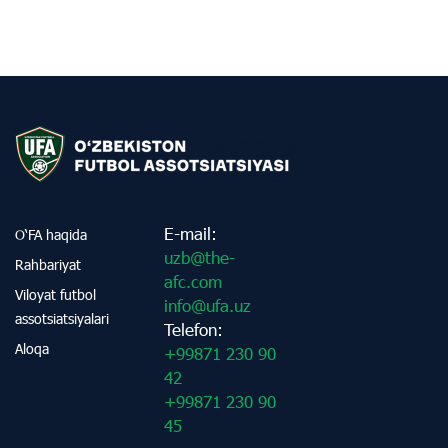
E-mail:
O‘FA haqida
uzb@the-
Rahbariyat
afc.com
Viloyat futbol
info@ufa.uz
assotsiatsiyalari
Telefon:
Aloqa
+99871 230 90
42
+99871 230 90
45