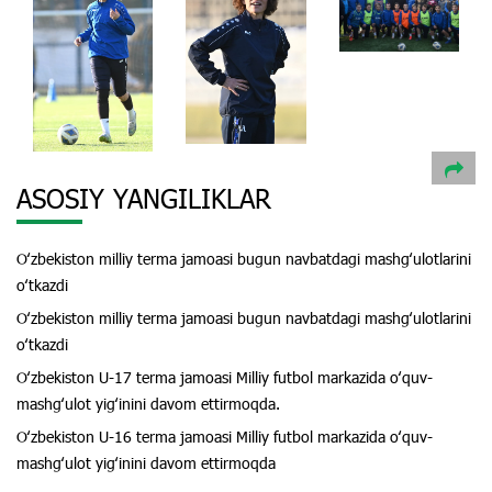
ASOSIY YANGILIKLAR
Oʻzbekiston milliy terma jamoasi bugun navbatdagi mashgʻulotlarini
oʻtkazdi
Oʻzbekiston milliy terma jamoasi bugun navbatdagi mashgʻulotlarini
oʻtkazdi
Oʻzbekiston U-17 terma jamoasi Milliy futbol markazida oʻquv-
mashgʻulot yigʻinini davom ettirmoqda.
Oʻzbekiston U-16 terma jamoasi Milliy futbol markazida oʻquv-
mashgʻulot yigʻinini davom ettirmoqda