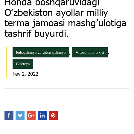
Honda boshqaruvidagi
Oʻzbekiston ayollar milliy
terma jamoasi mashg’ulotiga
tashrif buyurdi.
,
,
Fotogalereya va video galereya
Fotosuratlar arxivi
Galereya
Fev 2, 2022