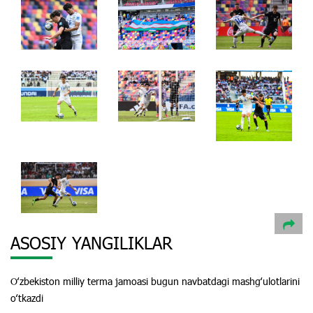
ASOSIY YANGILIKLAR
Oʻzbekiston milliy terma jamoasi bugun navbatdagi mashgʻulotlarini
oʻtkazdi