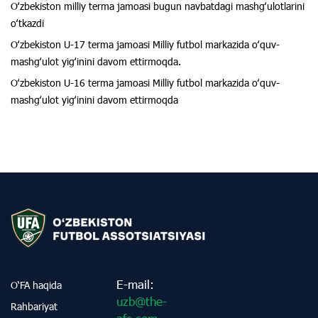
Oʻzbekiston milliy terma jamoasi bugun navbatdagi mashgʻulotlarini
oʻtkazdi
Oʻzbekiston U-17 terma jamoasi Milliy futbol markazida oʻquv-
mashgʻulot yigʻinini davom ettirmoqda.
Oʻzbekiston U-16 terma jamoasi Milliy futbol markazida oʻquv-
mashgʻulot yigʻinini davom ettirmoqda
E-mail:
O‘FA haqida
uzb@the-
Rahbariyat