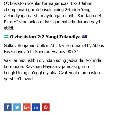
Oʻzbekiston yoshlar terma jamoasi U-20 Jahon
chempionati guruh bosqichining 2-turida Yangi
Zelandiyaga qarshi maydonga tushdi. “Santiago del
Estero” stadionida o’tkazilgan bahsda durang qayd
etildi.
Oʻzbekiston 2:2 Yangi Zelandiya
Gollar: Benjamin Uolles 23′, Jey Herdman 41′, Abbos
Fayzullayev 51′, Sherzod Esanov 90+3′.
Vakillarimiz ushbu o’yindan so’ng jadvalda 3-o’rinda
bormoqda. Ravshan Haydarov jamoasi guruh
bosqichining so’nggi o’yinida Gvatemala jamoasiga
qarshi o’tkazadi.