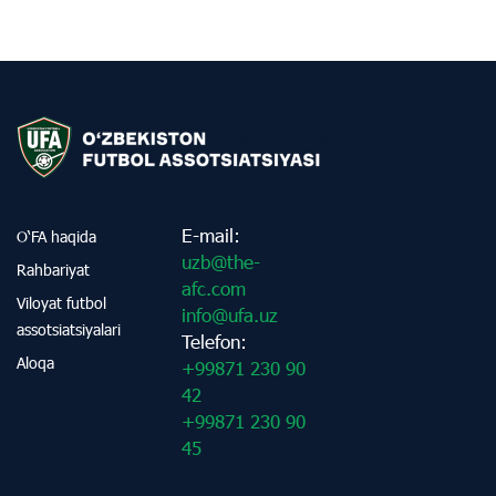
E-mail:
O‘FA haqida
uzb@the-
Rahbariyat
afc.com
Viloyat futbol
info@ufa.uz
assotsiatsiyalari
Telefon:
Aloqa
+99871 230 90
42
+99871 230 90
45