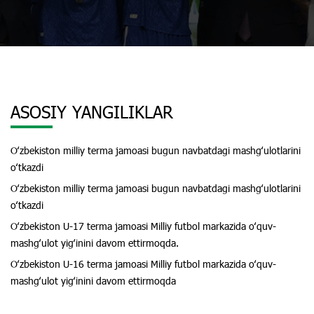
ASOSIY YANGILIKLAR
Oʻzbekiston milliy terma jamoasi bugun navbatdagi mashgʻulotlarini
oʻtkazdi
Oʻzbekiston milliy terma jamoasi bugun navbatdagi mashgʻulotlarini
oʻtkazdi
Oʻzbekiston U-17 terma jamoasi Milliy futbol markazida oʻquv-
mashgʻulot yigʻinini davom ettirmoqda.
Oʻzbekiston U-16 terma jamoasi Milliy futbol markazida oʻquv-
mashgʻulot yigʻinini davom ettirmoqda