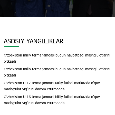
ASOSIY YANGILIKLAR
Oʻzbekiston milliy terma jamoasi bugun navbatdagi mashgʻulotlarini
oʻtkazdi
Oʻzbekiston milliy terma jamoasi bugun navbatdagi mashgʻulotlarini
oʻtkazdi
Oʻzbekiston U-17 terma jamoasi Milliy futbol markazida oʻquv-
mashgʻulot yigʻinini davom ettirmoqda.
Oʻzbekiston U-16 terma jamoasi Milliy futbol markazida oʻquv-
mashgʻulot yigʻinini davom ettirmoqda