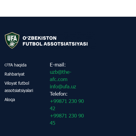
E-mail:
O‘FA haqida
uzb@the-
Rahbariyat
afc.com
Viloyat futbol
info@ufa.uz
assotsiatsiyalari
Telefon:
Aloqa
+99871 230 90
42
+99871 230 90
45