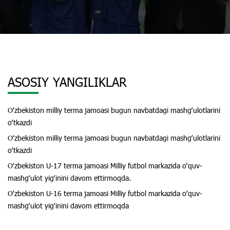
ASOSIY YANGILIKLAR
Oʻzbekiston milliy terma jamoasi bugun navbatdagi mashgʻulotlarini
oʻtkazdi
Oʻzbekiston milliy terma jamoasi bugun navbatdagi mashgʻulotlarini
oʻtkazdi
Oʻzbekiston U-17 terma jamoasi Milliy futbol markazida oʻquv-
mashgʻulot yigʻinini davom ettirmoqda.
Oʻzbekiston U-16 terma jamoasi Milliy futbol markazida oʻquv-
mashgʻulot yigʻinini davom ettirmoqda