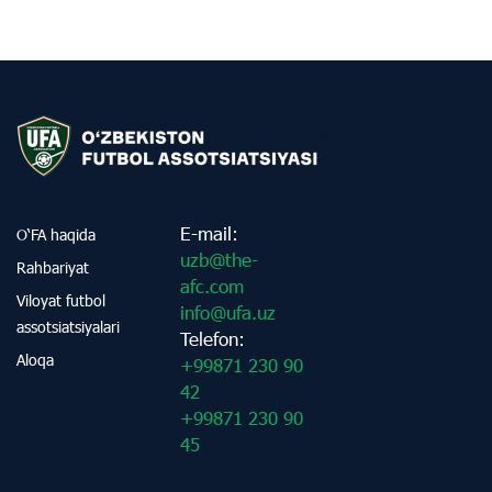
E-mail:
O‘FA haqida
uzb@the-
Rahbariyat
afc.com
Viloyat futbol
info@ufa.uz
assotsiatsiyalari
Telefon:
Aloqa
+99871 230 90
42
+99871 230 90
45