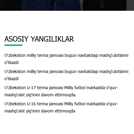
ASOSIY YANGILIKLAR
Oʻzbekiston milliy terma jamoasi bugun navbatdagi mashgʻulotlarini
oʻtkazdi
Oʻzbekiston milliy terma jamoasi bugun navbatdagi mashgʻulotlarini
oʻtkazdi
Oʻzbekiston U-17 terma jamoasi Milliy futbol markazida oʻquv-
mashgʻulot yigʻinini davom ettirmoqda.
Oʻzbekiston U-16 terma jamoasi Milliy futbol markazida oʻquv-
mashgʻulot yigʻinini davom ettirmoqda