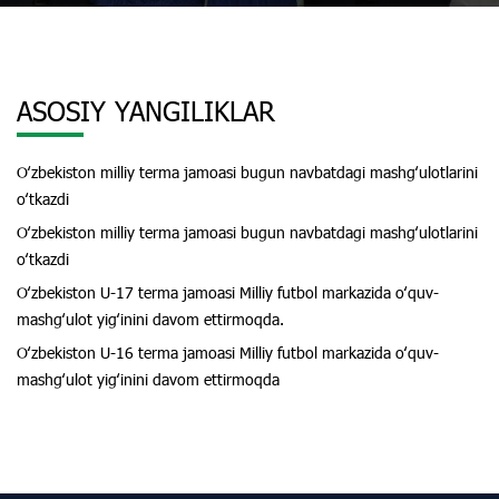
ASOSIY YANGILIKLAR
Oʻzbekiston milliy terma jamoasi bugun navbatdagi mashgʻulotlarini
oʻtkazdi
Oʻzbekiston milliy terma jamoasi bugun navbatdagi mashgʻulotlarini
oʻtkazdi
Oʻzbekiston U-17 terma jamoasi Milliy futbol markazida oʻquv-
mashgʻulot yigʻinini davom ettirmoqda.
Oʻzbekiston U-16 terma jamoasi Milliy futbol markazida oʻquv-
mashgʻulot yigʻinini davom ettirmoqda