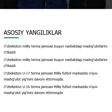
ASOSIY YANGILIKLAR
Oʻzbekiston milliy terma jamoasi bugun navbatdagi mashgʻulotlarini
oʻtkazdi
Oʻzbekiston milliy terma jamoasi bugun navbatdagi mashgʻulotlarini
oʻtkazdi
Oʻzbekiston U-17 terma jamoasi Milliy futbol markazida oʻquv-
mashgʻulot yigʻinini davom ettirmoqda.
Oʻzbekiston U-16 terma jamoasi Milliy futbol markazida oʻquv-
mashgʻulot yigʻinini davom ettirmoqda