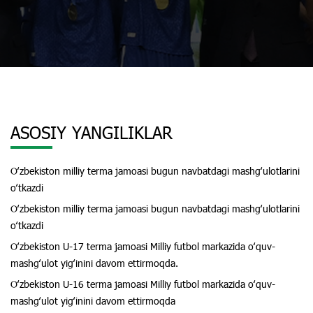
ASOSIY YANGILIKLAR
Oʻzbekiston milliy terma jamoasi bugun navbatdagi mashgʻulotlarini
oʻtkazdi
Oʻzbekiston milliy terma jamoasi bugun navbatdagi mashgʻulotlarini
oʻtkazdi
Oʻzbekiston U-17 terma jamoasi Milliy futbol markazida oʻquv-
mashgʻulot yigʻinini davom ettirmoqda.
Oʻzbekiston U-16 terma jamoasi Milliy futbol markazida oʻquv-
mashgʻulot yigʻinini davom ettirmoqda