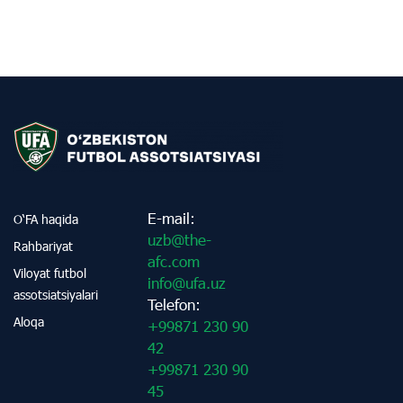
E-mail:
O‘FA haqida
uzb@the-
Rahbariyat
afc.com
Viloyat futbol
info@ufa.uz
assotsiatsiyalari
Telefon:
Aloqa
+99871 230 90
42
+99871 230 90
45