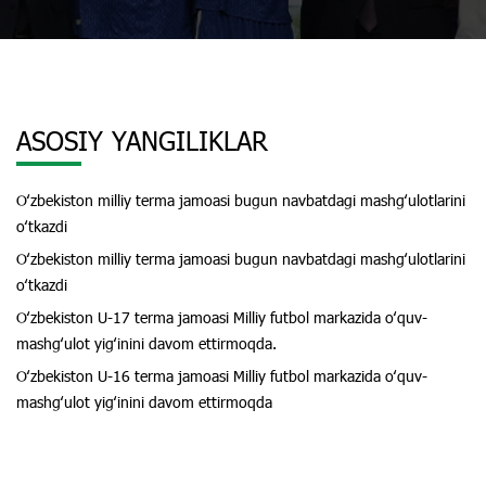
ASOSIY YANGILIKLAR
Oʻzbekiston milliy terma jamoasi bugun navbatdagi mashgʻulotlarini
oʻtkazdi
Oʻzbekiston milliy terma jamoasi bugun navbatdagi mashgʻulotlarini
oʻtkazdi
Oʻzbekiston U-17 terma jamoasi Milliy futbol markazida oʻquv-
mashgʻulot yigʻinini davom ettirmoqda.
Oʻzbekiston U-16 terma jamoasi Milliy futbol markazida oʻquv-
mashgʻulot yigʻinini davom ettirmoqda