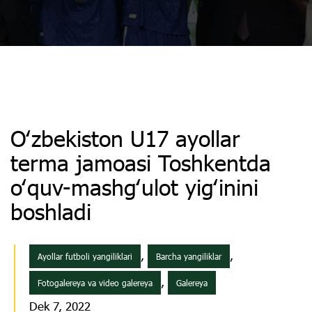
Oʻzbekiston U17 ayollar
terma jamoasi Toshkentda
oʻquv-mashgʻulot yigʻinini
boshladi
,
,
Ayollar futboli yangiliklari
Barcha yangiliklar
,
Fotogalereya va video galereya
Galereya
Dek 7, 2022