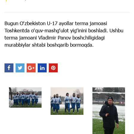
Bugun Oʻzbekiston U-17 ayollar terma jamoasi
Toshkentda oʻquv-mashgʻulot yigʻinini boshladi. Ushbu
terma jamoani Vladimir Panov boshchiligidagi
murabbiylar shtabi boshqarib bormoqda.