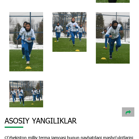
ASOSIY YANGILIKLAR
Oʻzbekiston milliy terma jamoasi bugun navbatdagi mashgʻulotlarini