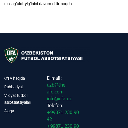
mashgʻulot yigʻinini davom ettirmoqda
E-mail:
O‘FA haqida
uzb@the-
Rahbariyat
afc.com
Viloyat futbol
info@ufa.uz
assotsiatsiyalari
Telefon:
Aloqa
+99871 230 90
42
+99871 230 90