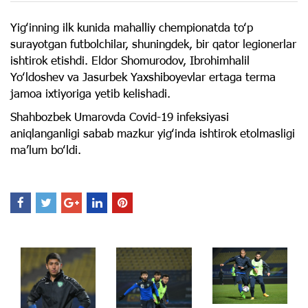
Yigʻinning ilk kunida mahalliy chempionatda toʻp
surayotgan futbolchilar, shuningdek, bir qator legionerlar
ishtirok etishdi. Eldor Shomurodov, Ibrohimhalil
Yoʻldoshev va Jasurbek Yaxshiboyevlar ertaga terma
jamoa ixtiyoriga yetib kelishadi.
Shahbozbek Umarovda Covid-19 infeksiyasi
aniqlanganligi sabab mazkur yigʻinda ishtirok etolmasligi
maʼlum boʻldi.