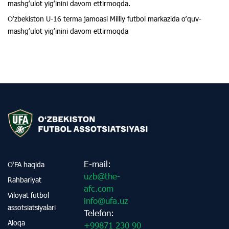
mashgʻulot yigʻinini davom ettirmoqda.
Oʻzbekiston U-16 terma jamoasi Milliy futbol markazida oʻquv-
mashgʻulot yigʻinini davom ettirmoqda
E-mail:
O‘FA haqida
uzb@the-
Rahbariyat
afc.com
Viloyat futbol
info@ufa.uz
assotsiatsiyalari
Telefon:
Aloqa
+99871 230 90