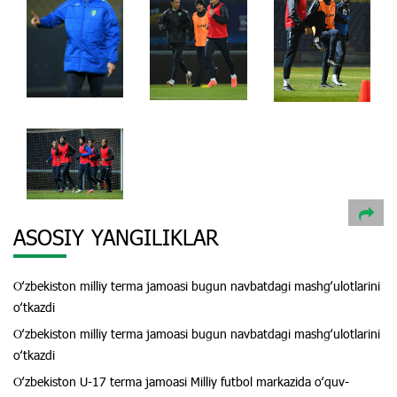
ASOSIY YANGILIKLAR
Oʻzbekiston milliy terma jamoasi bugun navbatdagi mashgʻulotlarini
oʻtkazdi
Oʻzbekiston milliy terma jamoasi bugun navbatdagi mashgʻulotlarini
oʻtkazdi
Oʻzbekiston U-17 terma jamoasi Milliy futbol markazida oʻquv-