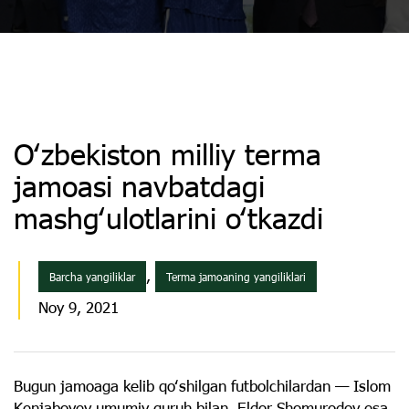
Oʻzbekiston milliy terma
jamoasi navbatdagi
mashgʻulotlarini oʻtkazdi
,
Barcha yangiliklar
Terma jamoaning yangiliklari
Noy 9, 2021
Bugun jamoaga kelib qoʻshilgan futbolchilardan — Islom
Kenjaboyev umumiy guruh bilan, Eldor Shomurodov esa