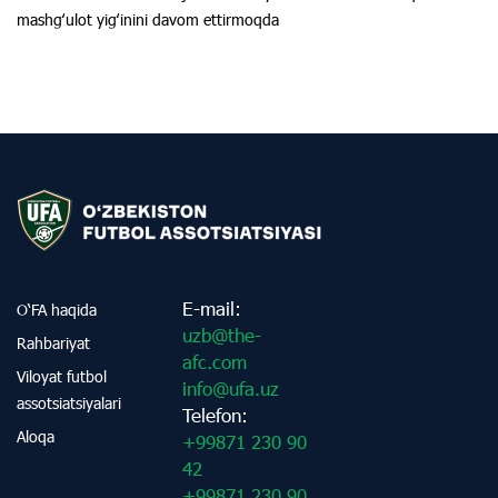
mashgʻulot yigʻinini davom ettirmoqda
E-mail:
O‘FA haqida
uzb@the-
Rahbariyat
afc.com
Viloyat futbol
info@ufa.uz
assotsiatsiyalari
Telefon:
Aloqa
+99871 230 90
42
+99871 230 90