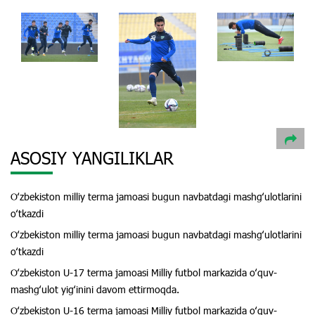
ASOSIY YANGILIKLAR
Oʻzbekiston milliy terma jamoasi bugun navbatdagi mashgʻulotlarini
oʻtkazdi
Oʻzbekiston milliy terma jamoasi bugun navbatdagi mashgʻulotlarini
oʻtkazdi
Oʻzbekiston U-17 terma jamoasi Milliy futbol markazida oʻquv-
mashgʻulot yigʻinini davom ettirmoqda.
Oʻzbekiston U-16 terma jamoasi Milliy futbol markazida oʻquv-