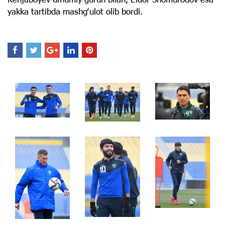
yakka tartibda mashgʻulot olib bordi.