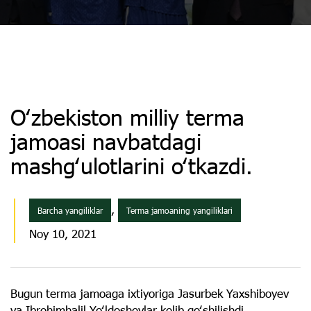
Oʻzbekiston milliy terma
jamoasi navbatdagi
mashgʻulotlarini oʻtkazdi.
,
Barcha yangiliklar
Terma jamoaning yangiliklari
Noy 10, 2021
Bugun terma jamoaga ixtiyoriga Jasurbek Yaxshiboyev
va Ibrohimhalil Yoʻldoshevlar kelib qoʻshilishdi.