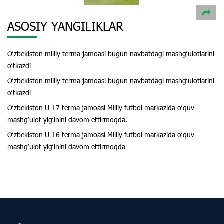
ASOSIY YANGILIKLAR
Oʻzbekiston milliy terma jamoasi bugun navbatdagi mashgʻulotlarini
oʻtkazdi
Oʻzbekiston milliy terma jamoasi bugun navbatdagi mashgʻulotlarini
oʻtkazdi
Oʻzbekiston U-17 terma jamoasi Milliy futbol markazida oʻquv-
mashgʻulot yigʻinini davom ettirmoqda.
Oʻzbekiston U-16 terma jamoasi Milliy futbol markazida oʻquv-
mashgʻulot yigʻinini davom ettirmoqda